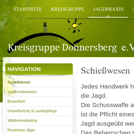
STARTSEITE
KREISGRUPPE
JAGDPRAXIS
Schießwesen
NAVIGATION
Schießwesen
Jedes Handwerk ha
Jagdhundewesen
die Jagd.
Brauchtum
Die Schusswaffe a
Umweltschutz & Landespflege
ist die Pflicht ei
Wildbretmarketing
Jagd ausgeübt we
Revierlose Jäger
Das Beherrschen s