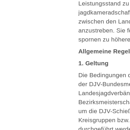
Leistungsstand zu 
jagdkameradschaft
zwischen den Land
anzustreben. Sie f
spornen zu höhere
Allgemeine Rege
1. Geltung
Die Bedingungen di
der DJV-Bundesmei
Landesjagdverbän
Bezirksmeistersch
um die DJV-Schießl
Kreisgruppen bzw.
durchgeführt werd