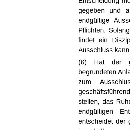
Entscheidung mus
gegeben und an
endgültige Aus
Pflichten. Sola
findet ein Diszi
Ausschluss kann e
(6) Hat der g
begründeten Anla
zum Ausschlu
geschäftsführe
stellen, das Ruh
endgültigen En
entscheidet der