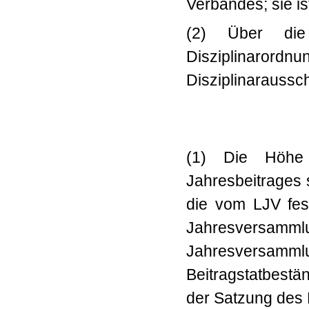
Verbandes; sie is
(2) Über di
Disziplinaro
Disziplinarauss
(1) D
ie Höhe
Jahresbeitrages
die vom LJV fes
Jahresversam
Jahresversammlun
Beitragstatbest
der Satzung des 