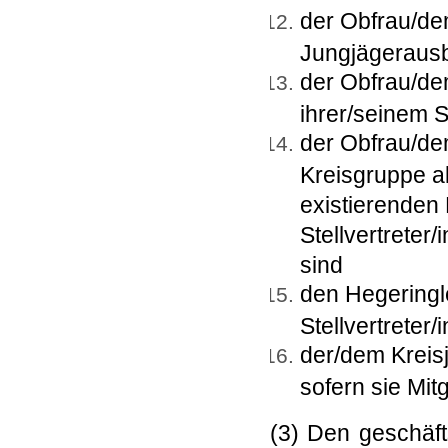
der Obfrau/de
Jungjägerausbi
der Obfrau/de
ihrer/seinem St
der Obfrau/de
Kreisgruppe al
existierenden
Stellvertreter
sind
den Hegeringle
Stellvertreter/
der/dem Kreisj
sofern sie Mit
(3) Den geschäft